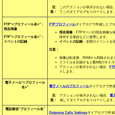
注
このアクションが表示されない場合
意：
てこのダイアログをリロードします
FTP"<プロフィール名>"：
FTPプロフィール
ダイアログで作成したプロ
現在画像
現在画像
：FTPサーバの現在画像
FTP"<プロフィール名>"：
保存する場合などに使用します。
イベントの記録
イベントの記録
：全部のイベントを圧
注意：
画像は転送後、RAMから削除されま
ファイルを圧縮すると数MBのサイズ
アクションが表示されない場合、
F
ドします。
電子メール"<プロフィール
電子メールのプロフィール
ダイアログで作
名>"
注
アクションが表示されない場合、
電
意：
成してダイアログをリロードします
電話着信"プロフィール名"
Outgoing Calls Settings
ダイアログで作成