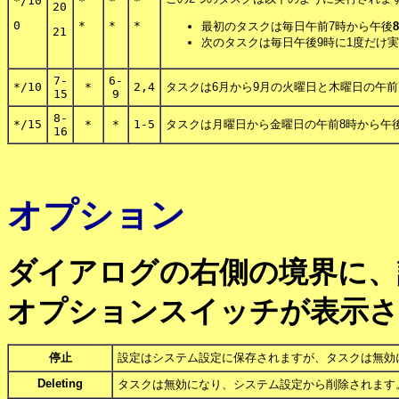
*/10
*
*
*
20
0
*
*
*
最初のタスクは毎日午前7時から午後
8
21
次のタスクは毎日午後9時に1度だけ
7-
6-
*/10
*
2,4
タスクは6月から9月の火曜日と木曜日の午前7
15
9
8-
*/15
*
*
1-5
タスクは月曜日から金曜日の午前8時から午後 
16
オプション
ダイアログの右側の境界に、
オプションスイッチが表示さ
停止
設定はシステム設定に保存されますが、タスクは無効
Deleting
タスクは無効になり、システム設定から削除されます