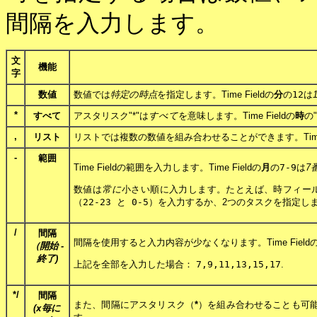
間隔を入力します。
文
機能
字
数値
数値では
特定の時点
を指定します。Time Fieldの
分
の
12
は
*
すべて
アスタリスク"*"は
すべて
を意味します。Time Fieldの
時
の"
,
リスト
リストでは複数の数値を組み合わせることができます。Time F
-
範囲
Time Fieldの範囲を入力します。Time Fieldの
月
の
7-9
は
7
数値は
常に
小さい順に入力します。たとえば、時フィー
（
22-23 と 0-5
）を入力するか、2つのタスクを指定し
/
間隔
間隔を使用すると入力内容が少なくなります。Time Field
（開始 -
終了)
上記を全部を入力した場合：
7,9,11,13,15,17
.
*/
間隔
また、間隔にアスタリスク（
*
）を組み合わせることも可能です
(
x
毎に