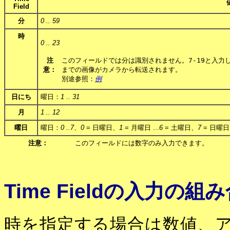
Field
分
0 .. 59
時
0 .. 23
注
このフィールドでは分は識別されません。
7-19
と入力
意：
までの画像がカメラから転送されます。
別途参照：
例
日にち
曜日：
1 .. 31
月
1 .. 12
曜日
曜日：
0 ..7
、
0
= 日曜日、
1
= 月曜日 ...
6
= 土曜日、
7
= 日曜日
注意：
このフィールドには数字のみ入力できます。
Time Fieldの入力の組
時を指定する場合は数値、