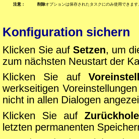
注意：
削除
オプションは保存されたタスクにのみ使用できます
Konfiguration sichern
Klicken Sie auf
Setzen
, um di
zum nächsten Neustart der Ka
Klicken Sie auf
Voreinstel
werkseitigen Voreinstellungen
nicht in allen Dialogen angezei
Klicken Sie auf
Zurückhol
letzten permanenten Speichern