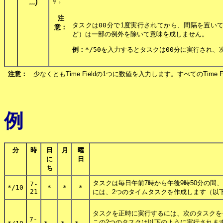
す。
...)
注
タスクは
00
分で1度実行されてから、間隔を置いて
意：
ど）は一部の例外を除いて意味を成しません。
例：
*/50
を入力するとタスクは
00
分に実行され、
注意：
少なくともTime Fieldの1つに数値を入力します。すべてのTim
例
分
時
日
月
曜
に
日
ち
タスクは毎日午前7時から午後9時50分の間
7-
*/10
*
*
*
21
には、2つのタイムタスクを作成します（以
タスクを正時に実行するには、次のタスクを
7-
この2つのタスクは以下のように実行されま