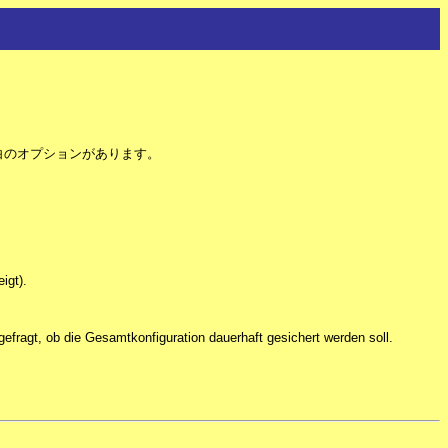
白のオプションがあります。
igt).
 gefragt, ob die Gesamtkonfiguration dauerhaft gesichert werden soll.
cn
,
de
,
en
,
es
,
fr
,
it
,
jp
,
ru