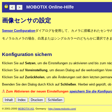
MOBOTIX Online-Hilfe
画像センサの設定
Sensor Configuration
ダイアログを使用して、カメラに搭載されたセンサ
モノラルカメラの場合、白黒またはシングルカラーのどちらかに選択できま
Konfiguration sichern
Klicken Sie auf
Setzen
, um die Einstellungen zu aktivieren und bis zum nä
Klicken Sie auf
Voreinstellung
, um diesen Dialog auf die werkseitigen Vore
Klicken Sie auf
Zurückholen
, um alle Änderungen seit dem letzten permane
Beenden Sie den Dialog durch Klick auf
Schließen
. Hierbei wird geprüft, 
Zum Aktivieren der neuen Einstellungen
speichern Sie die Konfigur
© 2001-2000
MOBOTIX AG
, Germany ·
http://www.mobotix.com/