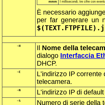
mmm
I millisecondi, tre cifre con eventua
È necessario aggiunge
per far generare un n
$(TEXT.FTPFILE).j
~H
Il
Nome della teleca
dialogo
Interfaccia Et
DHCP.
~E
L'indirizzo IP corrente 
telecamera.
~N
L'indirizzo IP di defaul
~S
Numero di serie della 