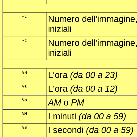
~c
Numero dell'immagine
iniziali
~C
Numero dell'immagine
iniziali
%H
L'ora
(da 00 a 23)
%I
L'ora
(da 00 a 12)
%p
AM
o
PM
%M
I minuti
(da 00 a 59)
%S
I secondi
(da 00 a 59)