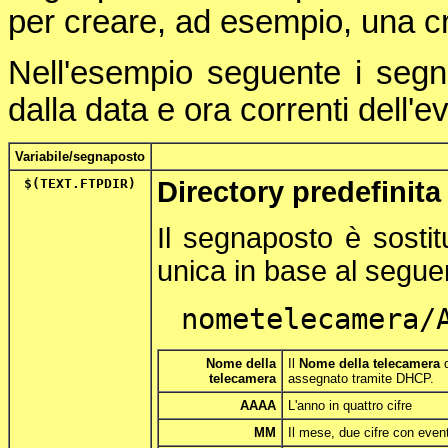
per creare, ad esempio, una cr
Nell'esempio seguente i segna
dalla data e ora correnti dell'e
Variabile/segnaposto
$(TEXT.FTPDIR)
Directory predefini
Il segnaposto è sostit
unica in base al segue
nometelecamera/
Nome della
Il
Nome della telecamera
d
telecamera
assegnato tramite DHCP.
AAAA
L'anno in quattro cifre
MM
Il mese, due cifre con event