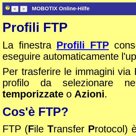
MOBOTIX Online-Hilfe
Profili FTP
La finestra
Profili FTP
conse
eseguire automaticamente l'up
Per trasferire le immagini vi
profilo da selezionare n
temporizzate
o
Azioni
.
Cos'è FTP?
FTP (
F
ile
T
ransfer
P
rotocol) 