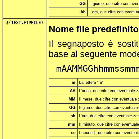
GG
Il giorno, due cifre con even
hh
L'ora, due cifre con eventua
$(TEXT.FTPFILE)
Nome file predefini
Il segnaposto è sosti
base al seguente mode
mAAMMGGhhmmssmm
m
La lettera "m"
AA
L'anno, due cifre con eventuale ze
MM
Il mese, due cifre con eventuale z
GG
Il giorno, due cifre con eventuale 
hh
L'ora, due cifre con eventuale zer
mm
Il minuto, due cifre con eventuale
ss
I secondi, due cifre con eventuale