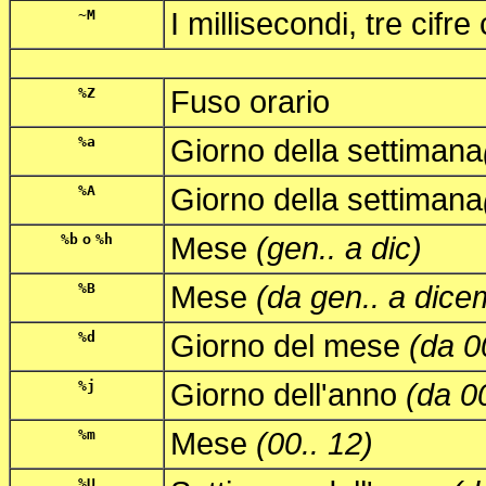
~M
I millisecondi, tre cifre
%Z
Fuso orario
%a
Giorno della settimana
%A
Giorno della settimana
%b
o
%h
Mese
(gen.. a dic)
%B
Mese
(da gen.. a dice
%d
Giorno del mese
(da 0
%j
Giorno dell'anno
(da 0
%m
Mese
(00.. 12)
%U