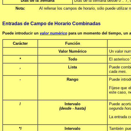
Días de la Semana
Días de la semana desde
0 .. 7
,
Nota:
Al rellenar los campos de horario, sólo puede utilizar
Entradas de Campo de Horario Combinadas
Puede introducir un
valor numérico
para un momento del tiempo, un ast
Carácter
Función
Valor Numérico
Un valor num
*
Todo
El asterisco 
,
Lista
Puede combin
cada mes
.
-
Rango
Puede introd
Fíjese que 
este caso, ne
/
Intervalo
Puede acorta
(desde - hasta)
segunda hor
La entrada co
*/
Intervalo
También pue