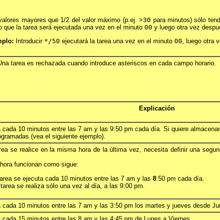
valores mayores que 1/2 del valor máximo (p.ej. >
30
para minutos) sólo tend
 que la tarea será ejecutada una vez en el minuto
00
y luego otra vez despué
plo:
Introducir
*/50
ejecutará la tarea una vez en el minuto
00
, luego otra 
Una tarea es rechazada cuando introduce asteriscos en cada campo horario.
Explicación
a cada 10 minutos entre las 7 am y las 9:50 pm cada día. Si quiere almacen
ogramadas (vea el siguiente ejemplo).
area se realice en la misma hora de la última vez, necesita definir una segu
ahora funcionan como sigue:
tarea se ejecuta cada 10 minutos entre las 7 am y las
8
:50 pm cada día.
area se realiza sólo una vez al día, a las 9:00 pm.
a cada 10 minutos entre las 7 am y las 3:50 pm los martes y jueves desde Ju
a cada 15 minutos entre las 8 am y las 4:45 pm de Lunes a Viernes.