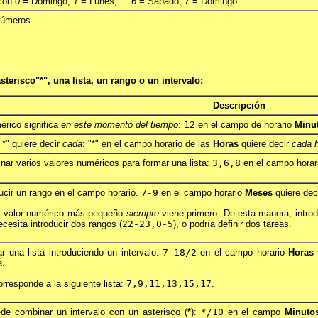
 con
0
= Domingo,
1
= Lunes, ...
6
= Sábado,
7
= Domingo
 números.
erisco"*", una lista, un rango o un intervalo:
Descripción
érico significa
en este momento del tiempo
:
12
en el campo de horario
Minu
"*" quiere decir
cada
: "*" en el campo horario de las
Horas
quiere decir
cada 
ar varios valores numéricos para formar una lista:
3,6,8
en el campo hora
ucir un rango en el campo horario.
7-9
en el campo horario
Meses
quiere dec
el valor numérico más pequeño
siempre
viene primero. De esta manera, intro
cesita introducir dos rangos (
22-23,0-5
), o podría definir dos tareas.
r una lista introduciendo un intervalo:
7-18/2
en el campo horario
Horas
a
.
rresponde a la siguiente lista:
7,9,11,13,15,17
.
de combinar un intervalo con un asterisco (
*
):
*/10
en el campo
Minuto