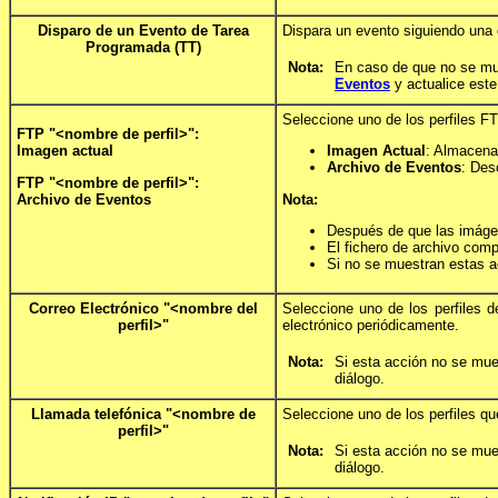
Disparo de un Evento de Tarea
Dispara un evento siguiendo una 
Programada (TT)
Nota:
En caso de que no se mue
Eventos
y actualice este
Seleccione uno de los perfiles F
FTP "<nombre de perfil>":
Imagen actual
Imagen Actual
: Almacena 
Archivo de Eventos
: Des
FTP "<nombre de perfil>":
Archivo de Eventos
Nota:
Después de que las imágen
El fichero de archivo com
Si no se muestran estas ac
Correo Electrónico "<nombre del
Seleccione uno de los perfiles 
perfil>"
electrónico periódicamente.
Nota:
Si esta acción no se mues
diálogo.
Llamada telefónica "<nombre de
Seleccione uno de los perfiles q
perfil>"
Nota:
Si esta acción no se mues
diálogo.