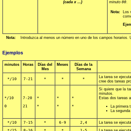
(cada
x
...)
minuto
00
.
Nota:
Los 
como
Ejem
Nota:
Introduzca al menos un número en uno de los campos horarios. 
Ejemplos
minutos
Horas
Días del
Meses
Días de la
Mes
Semana
La tarea se ejecut
*/10
7-21
*
*
*
cree dos tareas pr
Si quiere que la t
minutos.
*/10
7-20
*
*
*
Estas dos tareas 
0
21
*
*
*
La primera 
La segunda t
*/10
7-15
*
6-9
2,4
La tarea se ejecut
*/15
8-16
*
*
1-5
La tarea se ejecut