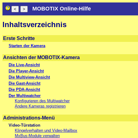
MOBOTIX Online-Hilfe
Inhaltsverzeichnis
Erste Schritte
Starten der Kamera
Ansichten der MOBOTIX-Kamera
Die Live-Ansicht
Die Player-Ansicht
Die Multiview-Ansicht
Die Gast-Ansicht
Die PDA-Ansicht
Der Multiwatcher
Konfigurieren des Multiwatcher
Andere Kameras registrieren
Administrations-Menü
Video-Türstation
Klingelverhalten und Video-Mailbox
MxBus-Module verwalten