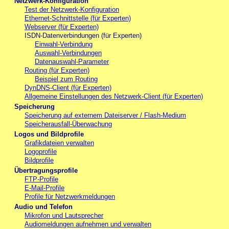
Netzwerk-Konfiguration
Test der Netzwerk-Konfiguration
Ethernet-Schnittstelle (für Experten)
Webserver (für Experten)
ISDN-Datenverbindungen (für Experten)
Einwahl-Verbindung
Auswahl-Verbindungen
Datenauswahl-Parameter
Routing (für Experten)
Beispiel zum Routing
DynDNS-Client (für Experten)
Allgemeine Einstellungen des Netzwerk-Client (für Experten)
Speicherung
Speicherung auf externem Dateiserver / Flash-Medium
Speicherausfall-Überwachung
Logos und Bildprofile
Grafikdateien verwalten
Logoprofile
Bildprofile
Übertragungsprofile
FTP-Profile
E-Mail-Profile
Profile für Netzwerkmeldungen
Audio und Telefon
Mikrofon und Lautsprecher
Audiomeldungen aufnehmen und verwalten