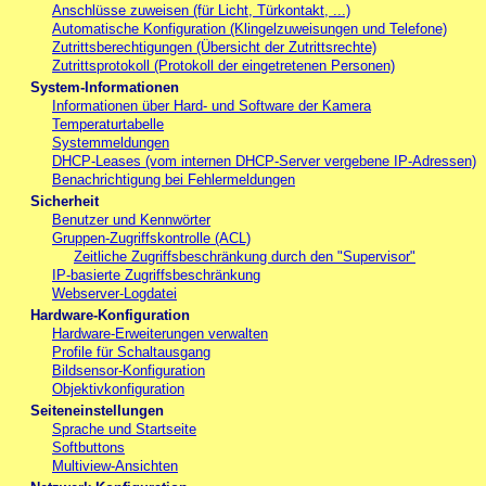
Anschlüsse zuweisen (für Licht, Türkontakt, ...)
Automatische Konfiguration (Klingelzuweisungen und Telefone)
Zutrittsberechtigungen (Übersicht der Zutrittsrechte)
Zutrittsprotokoll (Protokoll der eingetretenen Personen)
System-Informationen
Informationen über Hard- und Software der Kamera
Temperaturtabelle
Systemmeldungen
DHCP-Leases (vom internen DHCP-Server vergebene IP-Adressen)
Benachrichtigung bei Fehlermeldungen
Sicherheit
Benutzer und Kennwörter
Gruppen-Zugriffskontrolle (ACL)
Zeitliche Zugriffsbeschränkung durch den "Supervisor"
IP-basierte Zugriffsbeschränkung
Webserver-Logdatei
Hardware-Konfiguration
Hardware-Erweiterungen verwalten
Profile für Schaltausgang
Bildsensor-Konfiguration
Objektivkonfiguration
Seiteneinstellungen
Sprache und Startseite
Softbuttons
Multiview-Ansichten