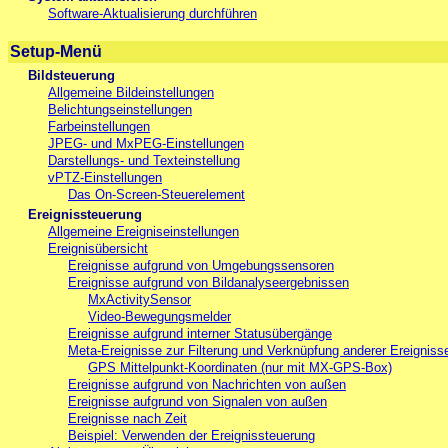
Software-Aktualisierung durchführen
Setup-Menü
Bildsteuerung
Allgemeine Bildeinstellungen
Belichtungseinstellungen
Farbeinstellungen
JPEG- und MxPEG-Einstellungen
Darstellungs- und Texteinstellung
vPTZ-Einstellungen
Das On-Screen-Steuerelement
Ereignissteuerung
Allgemeine Ereigniseinstellungen
Ereignisübersicht
Ereignisse aufgrund von Umgebungssensoren
Ereignisse aufgrund von Bildanalyseergebnissen
MxActivitySensor
Video-Bewegungsmelder
Ereignisse aufgrund interner Statusübergänge
Meta-Ereignisse zur Filterung und Verknüpfung anderer Ereigniss
GPS Mittelpunkt-Koordinaten (nur mit MX-GPS-Box)
Ereignisse aufgrund von Nachrichten von außen
Ereignisse aufgrund von Signalen von außen
Ereignisse nach Zeit
Beispiel: Verwenden der Ereignissteuerung