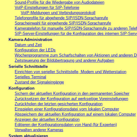
Sound-Profile für die Wiedergabe von Audiodateien
VoIP-Einstellungen für SIP-Telefonie
VoIP-Meldungen und Verbindungsprotokoll
Telefonprofile für abgehende SIP/ISDN-Sprachanrufe
Spracheinwahl für eingehende SIP/ISDN-Sprachanrufe
Kameratelefon für manuelle SIP/ISDN-Sprachanrufe zu anderen Tele
SIP-Server-Einstellungen für die Konfiguration des internen SIP-Serv
Kamera-Administration
Datum und Zeit
Konfiguration der LEDs
Wochenprogramme zum Scharfschalten von Aktionen und anderen D
Zeitsteuerung der Bildübertragung und anderer Aufgaben
Serielle Schnittstelle
Einrichten von serieller Schnittstelle, Modem und Wetterstation
Serielles Terminal
Zustand der Signaleingänge
Konfiguration
Sichern der aktuellen Konfiguration in den permanenten Speicher
Zurücksetzen der Konfiguration auf werkseitige Voreinstellungen
Zurückholen der letzten gesicherten Konfiguration
Einspielen einer Konfigurationsdatei vom lokalen Computer
Abspeichern der aktuellen Konfiguration auf einem lokalen Computer
Anzeigen der aktuellen Konfiguration
Editieren der Konfigurationsdaten von Hand (für Experten)
Verwalten anderer Kameras
System aktualisieren